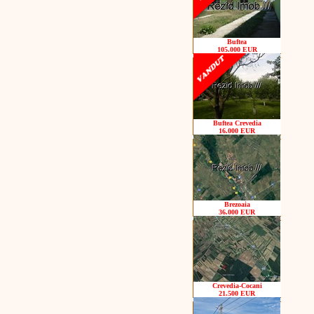
Buftea
105.000 EUR
Buftea Crevedia
16.000 EUR
Brezoaia
36.000 EUR
Crevedia-Cocani
21.500 EUR