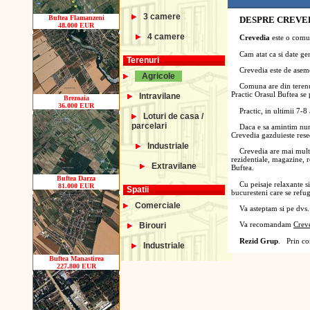
3 camere
Buftea Flamanzeni
DESPRE CREVE
48.000 EUR
4 camere
Crevedia
este o comu
Cam atat ca si date gene
Terenuri
Crevedia este de asemen
Agricole
Comuna are din terenuri 
Practic Orasul Buftea se 
Intravilane
Brezoaia
36.000 EUR
Practic, in ultimii 7-8 
Loturi de casa /
parcelari
Daca e sa amintim numai 
Crevedia gazduieste rese
Industriale
Crevedia are mai multe pa
rezidentiale, magazine, r
Extravilane
Buftea.
Buftea Darza
Cu peisaje relaxante sit
81.000 EUR
Spatii
bucuresteni care se refugi
Comerciale
Va asteptam si pe dvs. i
Va recomandam
Crev
Birouri
Rezid Grup
. Prin co
Industriale
Buftea Manastirea
227.800 EUR