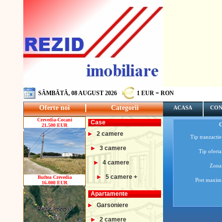
SÂMBĂTĂ, 08 AUGUST 2026
1 EUR = RON
Oferte noi
Categorii
ACASA
CON
Crevedia-Cocani
Case
21.500 EUR
2 camere
Tip tranzactie
3 camere
Tip oferta
4 camere
Zona
5 camere +
Buftea Crevedia
Pret maxim
16.000 EUR
Apartamente
Garsoniere
2 camere