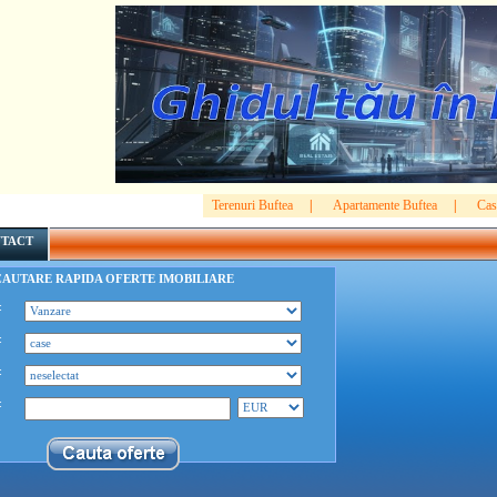
Terenuri Buftea
|
Apartamente Buftea
|
Cas
TACT
CAUTARE RAPIDA OFERTE IMOBILIARE
:
:
:
: