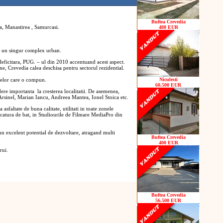
Buftea Crevedia
 Manastirea , Samurcasi.
480 EUR
a un singur complex urban.
deficitara, PUG. – ul din 2010 accentuand acest aspect.
ine, Crevedia calea deschisa pentru sectorul rezidential.
atelor care o compun.
Niculesti
60.500 EUR
e importanta la cresterea localitatii. De asemenea,
rsinel, Marian Iancu, Andreea Mantea, Ionel Stoica etc.
sfaltate de buna calitate, utilitati in toate zonele
uncatura de bat, in Studiourile de Filmare MediaPro din
n excelent potential de dezvoltare, atragand multi
Buftea Crevedia
400 EUR
rui.
Buftea Crevedia
56.500 EUR