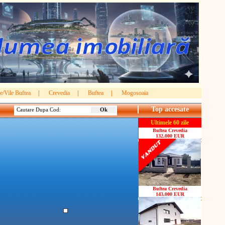
e/Vile Buftea
|
Crevedia
|
Buftea
|
Mogosoaia
Top accesate
Cautare Dupa Cod:
Ultimele 60 zile
Buftea Crevedia
132.000 EUR
Buftea Crevedia
143.000 EUR