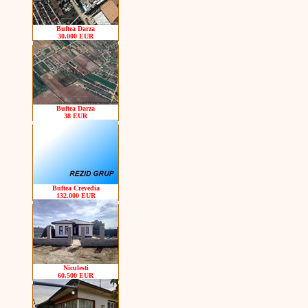
Buftea Darza
30.000 EUR
Buftea Darza
38 EUR
Buftea Crevedia
132.000 EUR
Niculesti
60.500 EUR