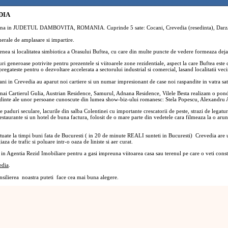
DIA
na in JUDETUL DAMBOVITA, ROMANIA. Cuprinde 5 sate: Cocani, Crevedia (resedinta), Darza,
rale de amplasare si impartire.
ea si localitatea simbiotica a Orasului Buftea, cu care din multe puncte de vedere formeaza dej
generoase potrivite pentru prezentele si viitoarele zone rezidentiale, aspect la care Buftea este 
pregateste pentru o dezvoltare accelerata a sectorului industrial si comercial, lasand localitatii vec
ani in Crevedia au aparut noi cartiere si un numar impresionant de case noi raspandite in vatra s
Cartierul Gulia, Austrian Residence, Samurul, Adnana Residence, Vilele Besta realizam o ponder
dinte ale unor persoane cunoscute din lumea show-biz-ului romanesc: Stela Popescu, Alexandru A
duri seculare, lacurile din salba Colentinei cu importante crescatorii de peste, strazi de legatura a
estaurante si un hotel de buna factura, folosit de o mare parte din vedetele cara filmeaza la o ar
uate la timpi buni fata de Bucuresti ( in 20 de minute REALI sunteti in Bucuresti) Crevedia are u
aza de trafic si poluare intr-o oaza de liniste si aer curat.
n Agentia Rezid Imobiliare pentru a gasi impreuna viitoarea casa sau terenul pe care o veti const
edia
.
nsilierea noastra puteti face cea mai buna alegere.