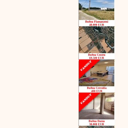
Buftea Flamanzeni
48.000 EUR
Buftea Centru
69.500 EUR
Buftea Crevedia
480 EUR
Buftea Darza
30.000 EUR