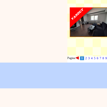
Pagina:
1
2
3
4
5
6
7
8
9