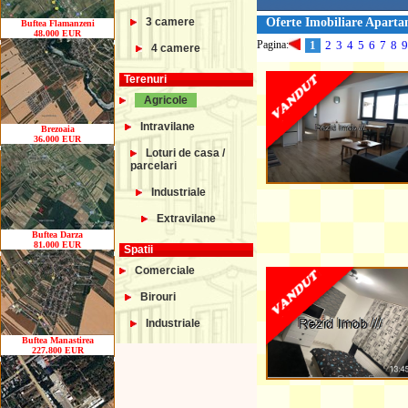
3 camere
Oferte Imobiliare Apart
Buftea Flamanzeni
48.000 EUR
Pagina:
1
2
3
4
5
6
7
8
9
4 camere
Terenuri
Agricole
Intravilane
Brezoaia
36.000 EUR
Loturi de casa /
parcelari
Industriale
Extravilane
Buftea Darza
81.000 EUR
Spatii
Comerciale
Birouri
Industriale
Buftea Manastirea
227.800 EUR