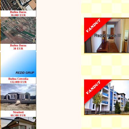
Buftea Darza
30.000 EUR
Buftea Darza
38 EUR
Buftea Crevedia
132.000 EUR
Niculesti
60.500 EUR