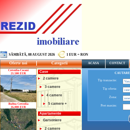
SÂMBĂTĂ, 08 AUGUST 2026
1 EUR = RON
Oferte noi
Categorii
ACASA
CONTACT
Crevedia-Cocani
Case
CAUTARE
21.500 EUR
2 camere
Tip tranzactie:
3 camere
Tip oferta:
4 camere
Zona:
5 camere +
Buftea Crevedia
Pret maxim:
16.000 EUR
Apartamente
Garsoniere
2 camere