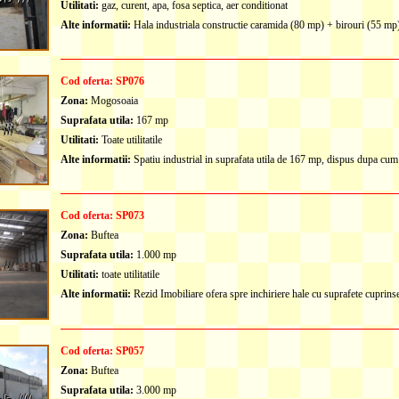
Utilitati:
gaz, curent, apa, fosa septica, aer conditionat
Alte informatii:
Hala industriala constructie caramida (80 mp) + birouri (55 mp) 
Cod oferta: SP076
Zona:
Mogosoaia
Suprafata utila:
167 mp
Utilitati:
Toate utilitatile
Alte informatii:
Spatiu industrial in suprafata utila de 167 mp, dispus dupa cum
Cod oferta: SP073
Zona:
Buftea
Suprafata utila:
1.000 mp
Utilitati:
toate utilitatile
Alte informatii:
Rezid Imobiliare ofera spre inchiriere hale cu suprafete cuprinse 
Cod oferta: SP057
Zona:
Buftea
Suprafata utila:
3.000 mp