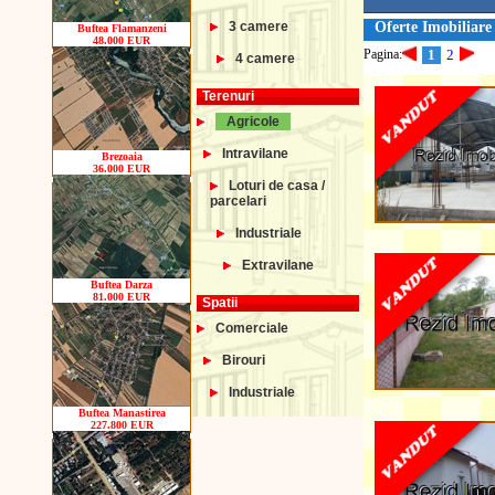
3 camere
Oferte Imobiliare 
Buftea Flamanzeni
48.000 EUR
Pagina:
1
2
4 camere
Terenuri
Agricole
Intravilane
Brezoaia
36.000 EUR
Loturi de casa /
parcelari
Industriale
Extravilane
Buftea Darza
81.000 EUR
Spatii
Comerciale
Birouri
Industriale
Buftea Manastirea
227.800 EUR