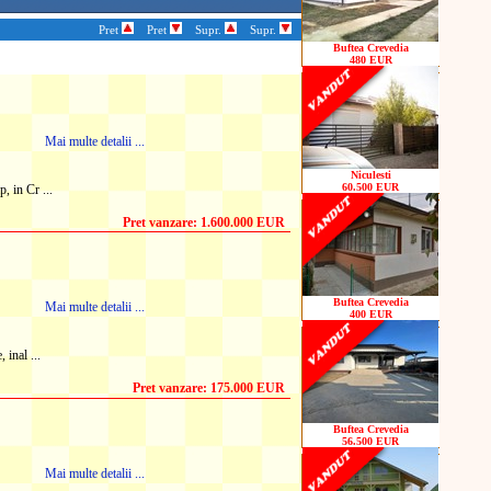
Pret
Pret
Supr.
Supr.
Buftea Crevedia
480 EUR
Mai multe detalii ...
Niculesti
60.500 EUR
, in Cr ...
Pret vanzare: 1.600.000 EUR
Buftea Crevedia
Mai multe detalii ...
400 EUR
inal ...
Pret vanzare: 175.000 EUR
Buftea Crevedia
56.500 EUR
Mai multe detalii ...