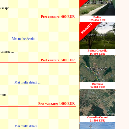
si spa ...
Pret vanzare: 600 EUR
Buftea
105.000 EUR
Mai multe detalii ...
Buftea Crevedia
 urmeaz ...
16.000 EUR
Pret vanzare: 500 EUR
Mai multe detalii ...
Brezoaia
36.000 EUR
intr ...
Pret vanzare: 4.000 EUR
Crevedia-Cocani
21.500 EUR
Mai multe detalii ...