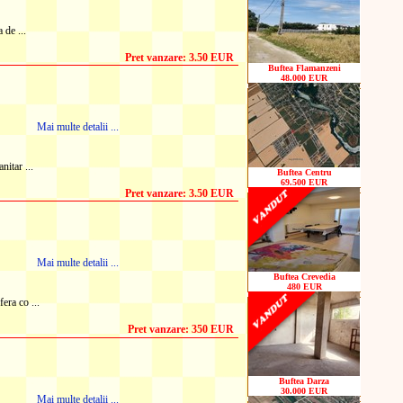
 de ...
Pret vanzare: 3.50 EUR
Buftea Flamanzeni
48.000 EUR
Mai multe detalii ...
nitar ...
Buftea Centru
69.500 EUR
Pret vanzare: 3.50 EUR
Mai multe detalii ...
Buftea Crevedia
480 EUR
era co ...
Pret vanzare: 350 EUR
Buftea Darza
30.000 EUR
Mai multe detalii ...