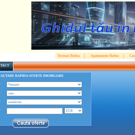
Terenuri Buftea
|
Apartamente Buftea
|
Cas
TACT
CAUTARE RAPIDA OFERTE IMOBILIARE
:
:
:
: