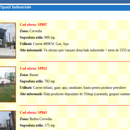
Spatii Industriale
Cod oferta: SP097
Zona:
Crevedia
Suprafata utila:
800 mp
Utilitati:
Curent 400KW, Gaz, Apa
Alte informatii:
Va oferim spre vanzare doua hale industriale + teren de 2555 mp
Cod oferta: SP052
Zona:
Racari
Suprafata utila:
782 mp
Utilitati:
Curent trifazic, gaze, apa, canalizare, bazin pentru produse petroliere
Alte informatii:
Hala productie-depozitare de 310mp (caramida, grupuri sanitare, 
Cod oferta: SP063
Zona:
Buftea Crevedia
Suprafata utila:
175 mp