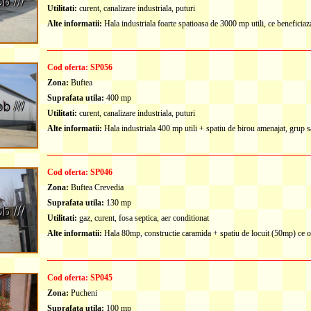
Utilitati:
curent, canalizare industriala, puturi
Alte informatii:
Hala industriala foarte spatioasa de 3000 mp utili, ce beneficiaza
Cod oferta: SP056
Zona:
Buftea
Suprafata utila:
400 mp
Utilitati:
curent, canalizare industriala, puturi
Alte informatii:
Hala industriala 400 mp utili + spatiu de birou amenajat, grup sa
Cod oferta: SP046
Zona:
Buftea Crevedia
Suprafata utila:
130 mp
Utilitati:
gaz, curent, fosa septica, aer conditionat
Alte informatii:
Hala 80mp, constructie caramida + spatiu de locuit (50mp) ce of
Cod oferta: SP045
Zona:
Pucheni
Suprafata utila:
100 mp