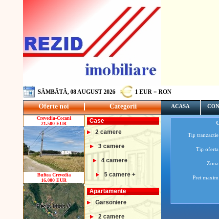
SÂMBĂTĂ, 08 AUGUST 2026
1 EUR = RON
Oferte noi
Categorii
ACASA
CON
Crevedia-Cocani
Case
21.500 EUR
2 camere
Tip tranzactie
3 camere
Tip oferta
4 camere
Zona
5 camere +
Buftea Crevedia
Pret maxim
16.000 EUR
Apartamente
Garsoniere
2 camere