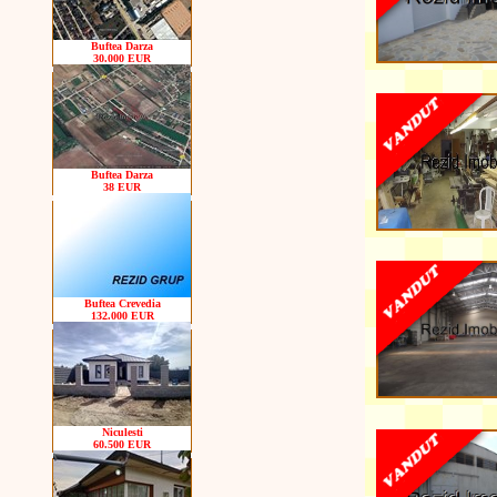
Buftea Darza
30.000 EUR
Buftea Darza
38 EUR
Buftea Crevedia
132.000 EUR
Niculesti
60.500 EUR