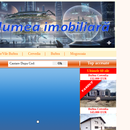
e/Vile Buftea
|
Crevedia
|
Buftea
|
Mogosoaia
Top accesate
Cautare Dupa Cod:
Ultimele 60 zile
Buftea Crevedia
132.000 EUR
Buftea Crevedia
143.000 EUR