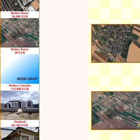
Buftea Darza
30.000 EUR
Buftea Darza
38 EUR
Buftea Crevedia
132.000 EUR
Niculesti
60.500 EUR