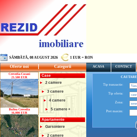
SÂMBĂTĂ, 08 AUGUST 2026
1 EUR = RON
Oferte noi
Categorii
ACASA
CONTACT
Crevedia-Cocani
Case
CAUTARE
21.500 EUR
2 camere
Tip tranzactie:
3 camere
Tip oferta:
4 camere
Zona:
5 camere +
Buftea Crevedia
Pret maxim:
16.000 EUR
Apartamente
Garsoniere
2 camere