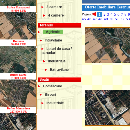
3 camere
Oferte Imobiliare Terenur
Buftea Flamanzeni
48.000 EUR
Pagina:
1
2
3
4
5
6
7
8
9
4 camere
45
46
47
48
49
50
51
52
53
Terenuri
Agricole
Intravilane
Brezoaia
36.000 EUR
Loturi de casa /
parcelari
Industriale
Extravilane
Buftea Darza
81.000 EUR
Spatii
Comerciale
Birouri
Industriale
Buftea Manastirea
227.800 EUR