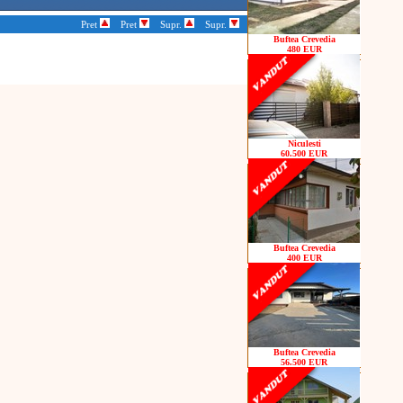
Pret
Pret
Supr.
Supr.
Buftea Crevedia
480 EUR
Niculesti
60.500 EUR
Buftea Crevedia
400 EUR
Buftea Crevedia
56.500 EUR