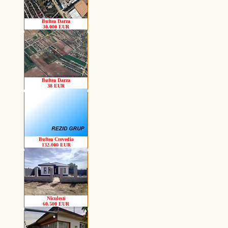
Buftea Darza
30.000 EUR
Buftea Darza
38 EUR
Buftea Crevedia
132.000 EUR
Niculesti
60.500 EUR