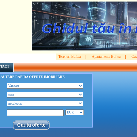
Terenuri Buftea
|
Apartamente Buftea
|
Cas
TACT
CAUTARE RAPIDA OFERTE IMOBILIARE
:
:
:
: