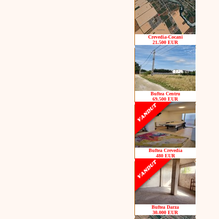
Crevedia-Cocani
21.500 EUR
Buftea Centru
69.500 EUR
Buftea Crevedia
480 EUR
Buftea Darza
30.000 EUR