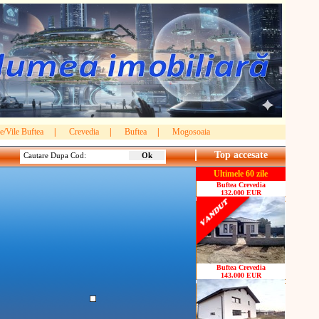
e/Vile Buftea
|
Crevedia
|
Buftea
|
Mogosoaia
Top accesate
Cautare Dupa Cod:
Ultimele 60 zile
Buftea Crevedia
132.000 EUR
Buftea Crevedia
143.000 EUR