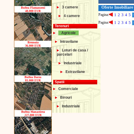
3 camere
Oferte Imobiliar
Buftea Flamanzeni
48.000 EUR
Pagina:
1
2
3
4
5
4 camere
Pagina:
1
2
3
4
5
Terenuri
Agricole
Intravilane
Brezoaia
36.000 EUR
Loturi de casa /
parcelari
Industriale
Extravilane
Buftea Darza
81.000 EUR
Spatii
Comerciale
Birouri
Industriale
Buftea Manastirea
227.800 EUR