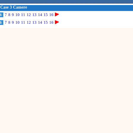
e Case 3 Camere
6
7
8
9
10
11
12
13
14
15
16
6
7
8
9
10
11
12
13
14
15
16