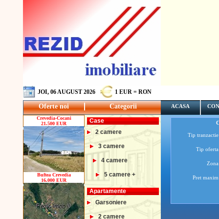
JOI, 06 AUGUST 2026
1 EUR = RON
Oferte noi
Categorii
ACASA
CON
Crevedia-Cocani
Case
21.500 EUR
2 camere
Tip tranzactie
3 camere
Tip oferta
4 camere
Zona
5 camere +
Buftea Crevedia
Pret maxim
16.000 EUR
Apartamente
Garsoniere
2 camere