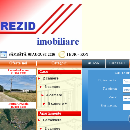
SÂMBĂTĂ, 08 AUGUST 2026
1 EUR = RON
Oferte noi
Categorii
ACASA
CONTACT
Crevedia-Cocani
Case
CAUTARE
21.500 EUR
2 camere
Tip tranzactie:
3 camere
Tip oferta:
4 camere
Zona:
5 camere +
Buftea Crevedia
Pret maxim:
16.000 EUR
Apartamente
Garsoniere
2 camere