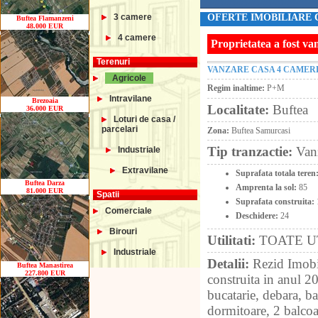
3 camere
OFERTE IMOBILIARE C
Buftea Flamanzeni
48.000 EUR
4 camere
Proprietatea a fost va
Terenuri
VANZARE CASA 4 CAMER
Agricole
Regim inaltime:
P+M
Intravilane
Brezoaia
Localitate:
Buftea
36.000 EUR
Loturi de casa /
parcelari
Zona:
Buftea Samurcasi
Tip tranzactie:
Van
Industriale
Extravilane
Suprafata totala teren
Buftea Darza
Amprenta la sol:
85
81.000 EUR
Spatii
Suprafata construita:
Comerciale
Deschidere:
24
Birouri
Utilitati:
TOATE U
Industriale
Detalii:
Rezid Imobil
Buftea Manastirea
227.800 EUR
construita in anul 2
bucatarie, debara, ba
dormitoare, 2 balcoa