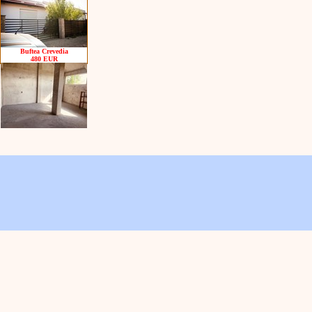
Buftea Crevedia
480 EUR