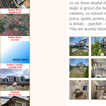
cu un front stradal 
stalpi si grinzi din
Buftea Darza
camere), cu rulouri e
30.000 EUR
joaca, spatiu pentru 
si dotari: - parchet -
Vila are accesla drum 
Buftea Darza
38 EUR
Buftea Crevedia
132.000 EUR
Niculesti
60.500 EUR