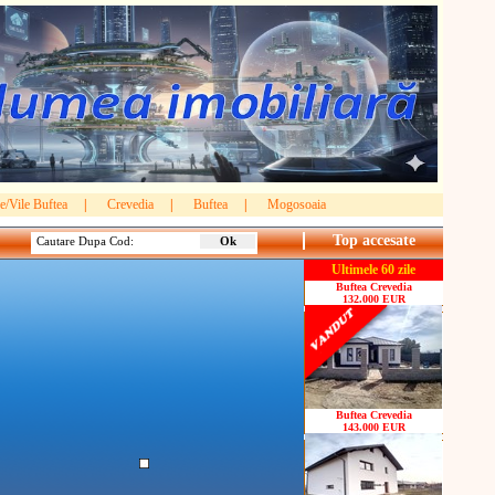
e/Vile Buftea
|
Crevedia
|
Buftea
|
Mogosoaia
Top accesate
Cautare Dupa Cod:
Ultimele 60 zile
Buftea Crevedia
132.000 EUR
Buftea Crevedia
143.000 EUR