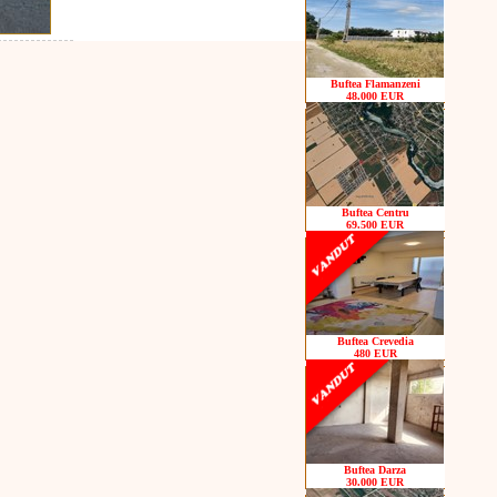
Buftea Flamanzeni
48.000 EUR
Buftea Centru
69.500 EUR
Buftea Crevedia
480 EUR
Buftea Darza
30.000 EUR