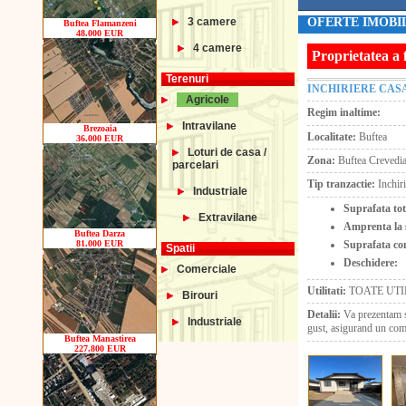
3 camere
OFERTE IMOBIL
Buftea Flamanzeni
48.000 EUR
4 camere
Proprietatea a 
Terenuri
INCHIRIERE CAS
Agricole
Regim inaltime:
Intravilane
Brezoaia
Localitate:
Buftea
36.000 EUR
Loturi de casa /
Zona:
Buftea Crevedi
parcelari
Tip tranzactie:
Inchir
Industriale
Suprafata tot
Extravilane
Amprenta la 
Buftea Darza
Suprafata con
81.000 EUR
Spatii
Deschidere:
Comerciale
Utilitati:
TOATE UTI
Birouri
Detalii:
Va prezentam sp
Industriale
gust, asigurand un comfo
Buftea Manastirea
227.800 EUR