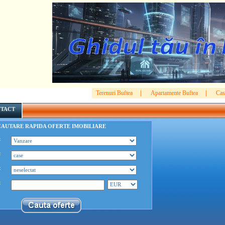
Terenuri Buftea
|
Apartamente Buftea
|
Cas
TACT
CAUTARE RAPIDA OFERTE IMOBILIARE
:
:
:
: