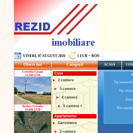
VINERI, 07 AUGUST 2026
1 EUR = RON
Oferte noi
Categorii
ACASA
CON
Crevedia-Cocani
Case
21.500 EUR
2 camere
Tip tranzactie
3 camere
Tip oferta
4 camere
Zona
5 camere +
Buftea Crevedia
Pret maxim
16.000 EUR
Apartamente
Garsoniere
2 camere