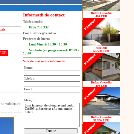
Buftea Crevedia
Informatii de contact
480 EUR
Telefon mobil:
0766.736.332
zite
Email: office@rezid.ro
Program de lucru:
Luni-Vineri: 08.30 - 16.30
Niculesti
Sambata (cu programare): 09.00 -
60.500 EUR
 EUR
13.00
Solicita mai multe informatii:
Nume:
Telefon:
Buftea Crevedia
400 EUR
Email:
Mesaj:
a si mobilata cu
Buftea Crevedia
56.500 EUR