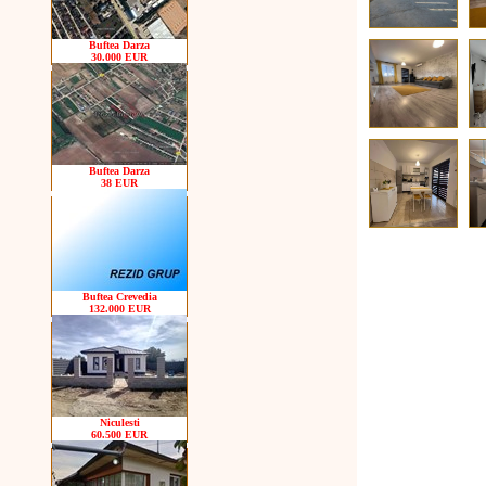
Buftea Darza
30.000 EUR
Buftea Darza
38 EUR
Buftea Crevedia
132.000 EUR
Niculesti
60.500 EUR