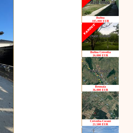
Buftea
105.000 EUR
Buftea Crevedia
16.000 EUR
Brezoaia
36.000 EUR
Crevedia-Cocani
21.500 EUR