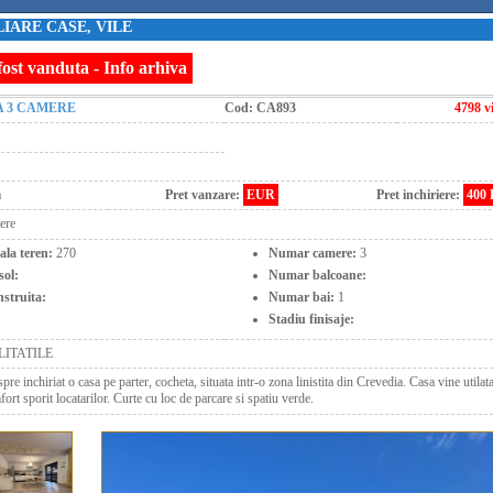
IARE CASE, VILE
fost vanduta - Info arhiva
A 3 CAMERE
Cod:
CA893
4798 vi
a
Pret vanzare:
EUR
Pret inchiriere:
400
iere
ala teren:
270
Numar camere:
3
sol:
Numar balcoane:
struita:
Numar bai:
1
Stadiu finisaje:
LITATILE
re inchiriat o casa pe parter, cocheta, situata intr-o zona linistita din Crevedia. Casa vine utilat
rt sporit locatarilor. Curte cu loc de parcare si spatiu verde.