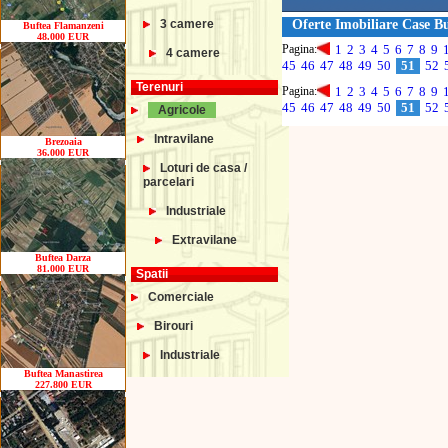
3 camere
Oferte Imobiliare Case B
Buftea Flamanzeni
48.000 EUR
Pagina:
1
2
3
4
5
6
7
8
9
4 camere
45
46
47
48
49
50
51
52
Terenuri
Pagina:
1
2
3
4
5
6
7
8
9
45
46
47
48
49
50
51
52
Agricole
Intravilane
Brezoaia
36.000 EUR
Loturi de casa /
parcelari
Industriale
Extravilane
Buftea Darza
81.000 EUR
Spatii
Comerciale
Birouri
Industriale
Buftea Manastirea
227.800 EUR