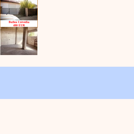
Buftea Crevedia
480 EUR