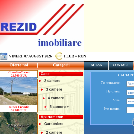
VINERI, 07 AUGUST 2026
1 EUR = RON
Oferte noi
Categorii
ACASA
CONTACT
Crevedia-Cocani
Case
CAUTARE
21.500 EUR
2 camere
Tip tranzactie:
3 camere
Tip oferta:
4 camere
Zona:
5 camere +
Buftea Crevedia
Pret maxim:
16.000 EUR
Apartamente
Garsoniere
2 camere