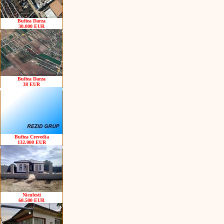
Buftea Darza
30.000 EUR
Buftea Darza
38 EUR
Buftea Crevedia
132.000 EUR
Niculesti
60.500 EUR