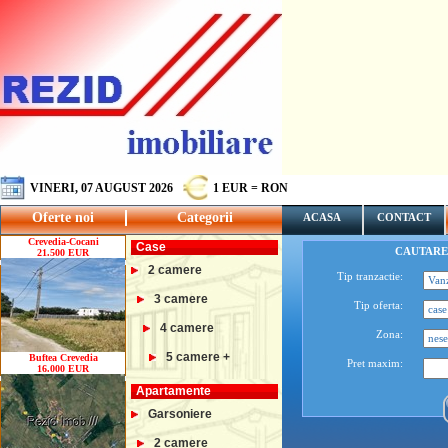
VINERI, 07 AUGUST 2026
1 EUR = RON
Oferte noi
Categorii
ACASA
CONTACT
Crevedia-Cocani
Case
CAUTARE
21.500 EUR
2 camere
Tip tranzactie:
3 camere
Tip oferta:
4 camere
Zona:
5 camere +
Buftea Crevedia
Pret maxim:
16.000 EUR
Apartamente
Garsoniere
2 camere