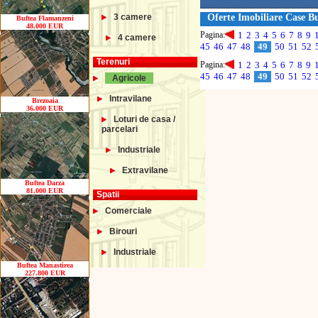
3 camere
Oferte Imobiliare Case B
Buftea Flamanzeni
48.000 EUR
Pagina:
1
2
3
4
5
6
7
8
9
4 camere
45
46
47
48
49
50
51
52
Terenuri
Pagina:
1
2
3
4
5
6
7
8
9
45
46
47
48
49
50
51
52
Agricole
Intravilane
Brezoaia
36.000 EUR
Loturi de casa /
parcelari
Industriale
Extravilane
Buftea Darza
81.000 EUR
Spatii
Comerciale
Birouri
Industriale
Buftea Manastirea
227.800 EUR