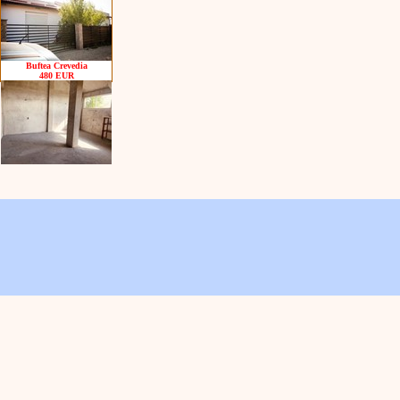
Buftea Crevedia
480 EUR