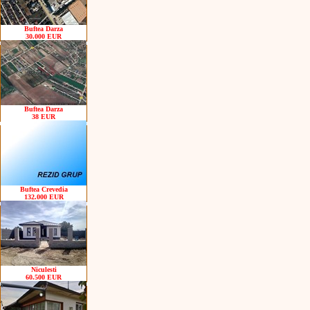
Buftea Darza
30.000 EUR
Buftea Darza
38 EUR
Buftea Crevedia
132.000 EUR
Niculesti
60.500 EUR