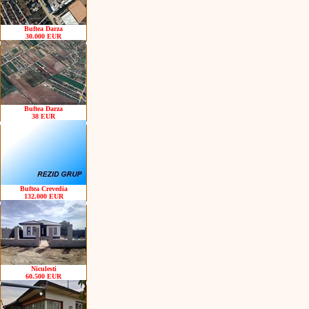
Buftea Darza
30.000 EUR
Buftea Darza
38 EUR
Buftea Crevedia
132.000 EUR
Niculesti
60.500 EUR