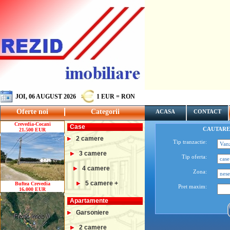
JOI, 06 AUGUST 2026
1 EUR = RON
Oferte noi
Categorii
ACASA
CONTACT
Crevedia-Cocani
Case
CAUTARE
21.500 EUR
2 camere
Tip tranzactie:
3 camere
Tip oferta:
4 camere
Zona:
5 camere +
Buftea Crevedia
Pret maxim:
16.000 EUR
Apartamente
Garsoniere
2 camere