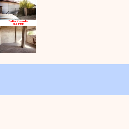
Buftea Crevedia
480 EUR