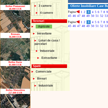
3 camere
Oferte Imobiliare Case B
Buftea Flamanzeni
48.000 EUR
Pagina:
1
2
3
4
5
6
7
8
9
4 camere
45
46
47
48
49
50
51
52
53
Terenuri
Pagina:
1
2
3
4
5
6
7
8
9
45
46
47
48
49
50
51
52
53
Agricole
Intravilane
Brezoaia
36.000 EUR
Loturi de casa /
parcelari
Industriale
Extravilane
Buftea Darza
81.000 EUR
Spatii
Comerciale
Birouri
Industriale
Buftea Manastirea
227.800 EUR