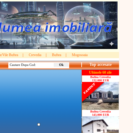
e/Vile Buftea
|
Crevedia
|
Buftea
|
Mogosoaia
Top accesate
Cautare Dupa Cod:
Ultimele 60 zile
Buftea Crevedia
132.000 EUR
Buftea Crevedia
143.000 EUR