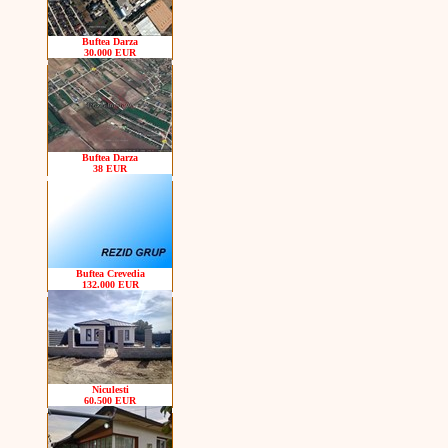
Buftea Darza
30.000 EUR
Buftea Darza
38 EUR
Buftea Crevedia
132.000 EUR
Niculesti
60.500 EUR