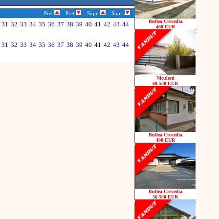
Pret
Pret
Supr.
Supr.
Buftea Crevedia
31
32
33
34
35
36
37
38
39
40
41
42
43
44
480 EUR
31
32
33
34
35
36
37
38
39
40
41
42
43
44
Niculesti
60.500 EUR
Buftea Crevedia
400 EUR
Buftea Crevedia
56.500 EUR