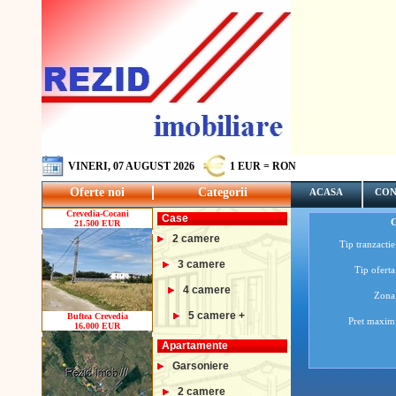
VINERI, 07 AUGUST 2026
1 EUR = RON
Oferte noi
Categorii
ACASA
CON
Crevedia-Cocani
Case
21.500 EUR
2 camere
Tip tranzactie
3 camere
Tip oferta
4 camere
Zona
5 camere +
Buftea Crevedia
Pret maxim
16.000 EUR
Apartamente
Garsoniere
2 camere