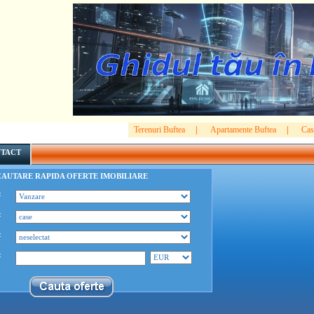
Terenuri Buftea
|
Apartamente Buftea
|
Cas
TACT
CAUTARE RAPIDA OFERTE IMOBILIARE
:
:
:
: