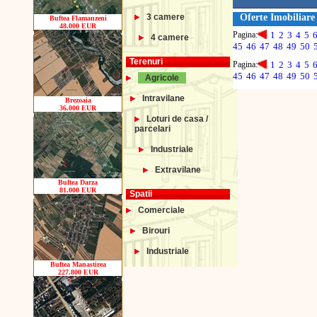
3 camere
Oferte Imobiliare
Buftea Flamanzeni
48.000 EUR
Pagina:
1
2
3
4
5
4 camere
45
46
47
48
49
50
Terenuri
Pagina:
1
2
3
4
5
45
46
47
48
49
50
Agricole
Intravilane
Brezoaia
36.000 EUR
Loturi de casa /
parcelari
Industriale
Extravilane
Buftea Darza
81.000 EUR
Spatii
Comerciale
Birouri
Industriale
Buftea Manastirea
227.800 EUR