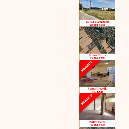
Buftea Flamanzeni
48.000 EUR
Buftea Centru
69.500 EUR
Buftea Crevedia
480 EUR
Buftea Darza
30.000 EUR